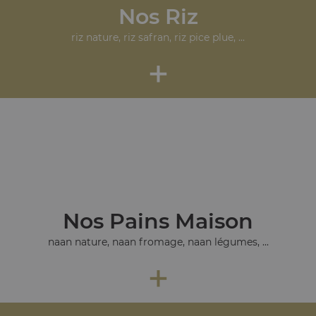
Nos Riz
riz nature, riz safran, riz pice plue, ...
+
Nos Pains Maison
naan nature, naan fromage, naan légumes, ...
+