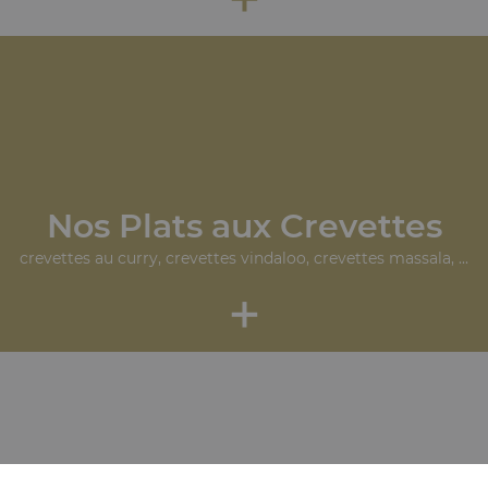
Nos Plats aux Crevettes
crevettes au curry, crevettes vindaloo, crevettes massala, ...
+