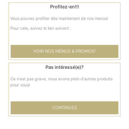
Profitez-en!!!
Nos Plats Kofta Keema
Vous pouvez profiter dès maintenant de nos menus!
kofta au curry, kofta madras et vindaloo, kofta kashmiri, ...
Pour cela, suivez le lien suivant :
+
VOIR NOS MENUS & PROMOS!
Pas intéressé(e)?
Ce n'est pas grave, nous avons plein d'autres produits
pour vous!
Nos Plats Végétariens
dall, aloo gabi, aloo palak, ...
CONTINUEZ
+