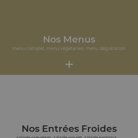
Nos Menus
menu complet, menu végétarien, menu dégustation
+
Nos Entrées Froides
salade crevettes, salade poulet, salade kashmir, ...