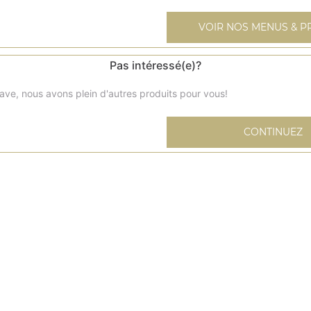
VOIR NOS MENUS & P
Pas intéressé(e)?
Boeuf au curry
ave, nous avons plein d'autres produits pour vous!
Boeuf curry avec ses épices. Servi avec riz nature
CONTINUEZ
Boeuf vindaloo
Boeuf avec pommes de terre et sa sauce. Servi avec riz n
Boeuf gingembre
Boeuf, gingembre, poivrons et ses épices. Servi avec riz 
Boeuf epinard hachés
Boeuf avec épinard et sauce. Servi avec riz nature
Boeuf shahi korma