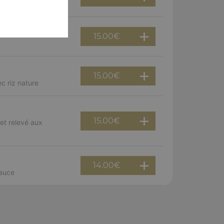
15.00
€
15.00
€
c riz nature
15.00
€
et relevé aux
14.00
€
sauce