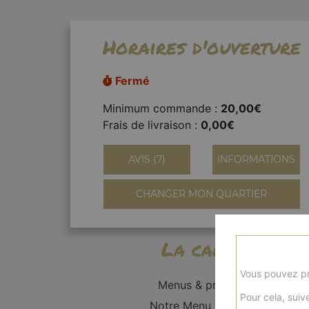
Horaires d'ouverture
Fermé
Minimum commande :
20,00€
Frais de livraison :
0,00€
AVIS (7)
INFORMATIONS
CHANGER MON QUARTIER
La carte
Vous pouvez pr
Menus & promos
Pour cela, suive
Notre Menu Enfants