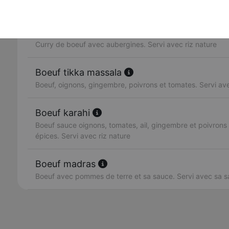
Boeuf, raisins secs et noix de cajou. Servi avec riz nature
Boeuf au curry d'aubergines
Curry de boeuf avec aubergines. Servi avec riz nature
Boeuf tikka massala
Boeuf, oignons, gingembre, poivrons et tomates. Servi ave
Boeuf karahi
Boeuf sauce oignons, tomates, ail, gingembre et poivrons 
épices. Servi avec riz nature
Boeuf madras
Boeuf avec pommes de terre et sa sauce. Servi avec sa 