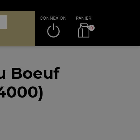
CONNEXION
PANIER
0
au Boeuf
54000)