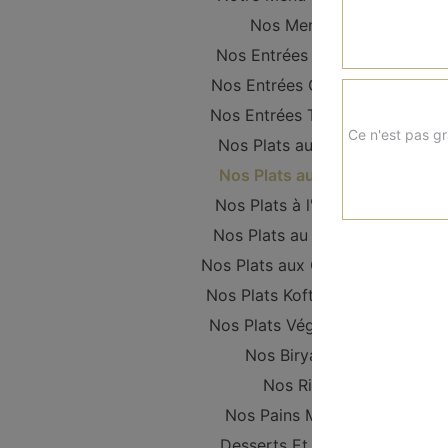
Nos Menus
Nos Entrées Froides
Nos Entrées Chaudes
Nos Entrées Tandoori
Ce n'est pas gr
Nos Plats au Poulet
Nos Plats au Boeuf
Nos Plats à l'Agneau
Nos Plats au Poisson
Nos Plats aux Crevettes
Nos Plats Kofta Keema
Nos Plats Végétariens
Nos Biryanis
Nos Riz
Nos Pains Maison
Desserts Et Glaces